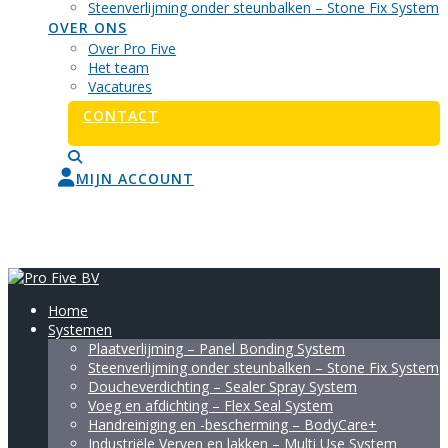
Steenverlijming onder steunbalken – Stone Fix System
OVER ONS
Over Pro Five
Het team
Vacatures
CONTACT
MIJN ACCOUNT
0
Home
Systemen
Plaatverlijming – Panel Bonding System
Steenverlijming onder steunbalken – Stone Fix System
Doucheverdichting – Sealer Spray System
Voeg en afdichting – Flex Seal System
Handreiniging en -bescherming – BodyCare+
Industriële Verven en lakken – Multi Use System