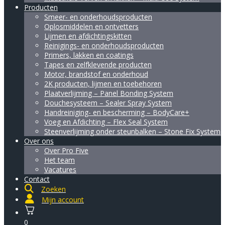
Producten
Smeer- en onderhoudsproducten
Oplosmiddelen en ontvetters
Lijmen en afdichtingskitten
Reinigings- en onderhoudsproducten
Primers, lakken en coatings
Tapes en zelfklevende producten
Motor, brandstof en onderhoud
2K producten, lijmen en toebehoren
Plaatverlijming – Panel Bonding System
Douchesysteem – Sealer Spray System
Handreiniging- en bescherming – BodyCare+
Voeg en Afdichting – Flex Seal System
Steenverlijming onder steunbalken – Stone Fix System
Over ons
Over Pro Five
Het team
Vacatures
Contact
Zoeken
Mijn account
0