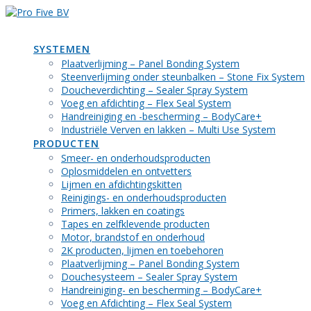
Ga
naar
de
SYSTEMEN
inhoud
Plaatverlijming – Panel Bonding System
Steenverlijming onder steunbalken – Stone Fix System
Doucheverdichting – Sealer Spray System
Voeg en afdichting – Flex Seal System
Handreiniging en -bescherming – BodyCare+
Industriële Verven en lakken – Multi Use System
PRODUCTEN
Smeer- en onderhoudsproducten
Oplosmiddelen en ontvetters
Lijmen en afdichtingskitten
Reinigings- en onderhoudsproducten
Primers, lakken en coatings
Tapes en zelfklevende producten
Motor, brandstof en onderhoud
2K producten, lijmen en toebehoren
Plaatverlijming – Panel Bonding System
Douchesysteem – Sealer Spray System
Handreiniging- en bescherming – BodyCare+
Voeg en Afdichting – Flex Seal System